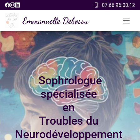
07.66.96.00.12
Emmanuelle Debossu
 Sophrologue 
spécialisée 

en 

Troubles du 
Neurodéveloppement 